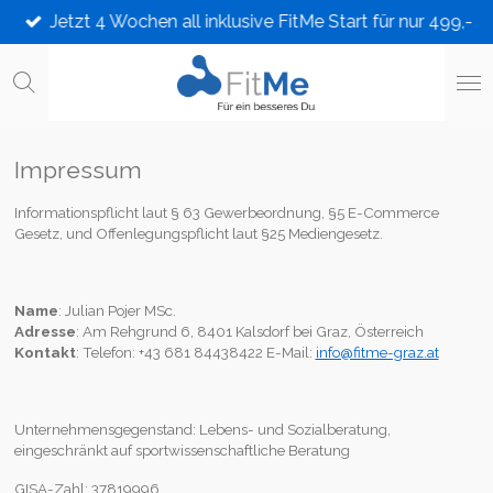
Jetzt 4 Wochen all inklusive FitMe Start für nur 499,-
Zum
Hauptinhalt
springen
Impressum
Informationspflicht laut
§ 63 Gewerbeordnung,
§5 E-Commerce
Gesetz, und Offenlegungspflicht laut §25 Mediengesetz.
Name
: Julian Pojer MSc.
Adresse
: Am Rehgrund 6, 8401 Kalsdorf bei Graz, Österreich
Kontakt
: Telefon: +43 681 84438422 E-Mail:
info@fitme-graz.at
Unternehmensgegenstand: Lebens- und Sozialberatung,
eingeschränkt auf sportwissenschaftliche Beratung
GISA-Zahl: 37819996