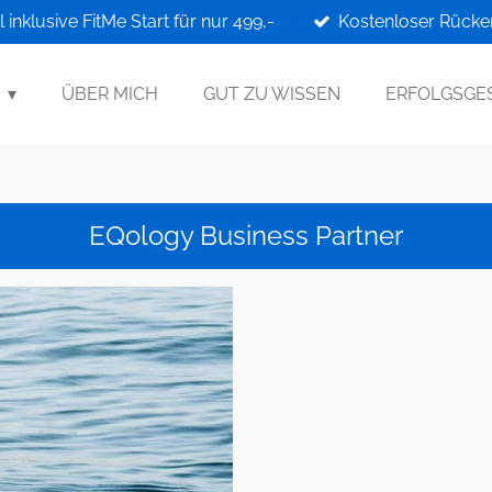
 inklusive FitMe Start für nur 499,-
Kostenloser Rück
N
ÜBER MICH
GUT ZU WISSEN
ERFOLGSGE
EQology Business Partner