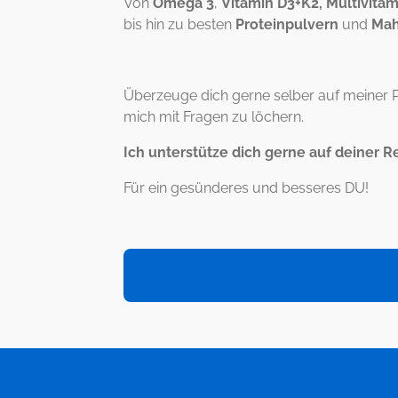
Von
Omega 3
,
Vitamin D3+K2,
Multivitam
bis hin zu besten
Proteinpulvern
und
Mah
Überzeuge dich gerne selber auf meiner P
mich mit Fragen zu löchern.
Ich unterstütze dich gerne auf deiner Re
Für ein gesünderes und besseres DU!