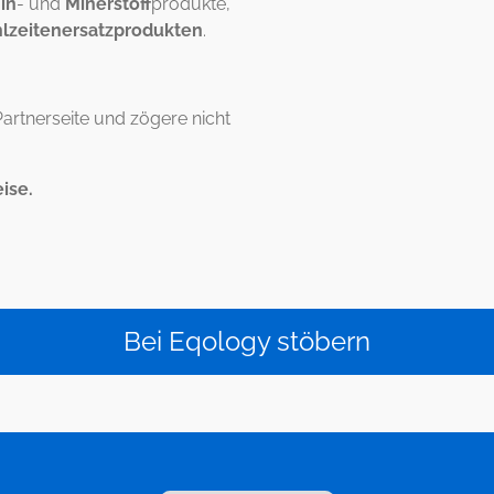
in
- und
Minerstoff
produkte,
lzeitenersatzprodukten
.
artnerseite und zögere nicht
ise.
Bei Eqology stöbern